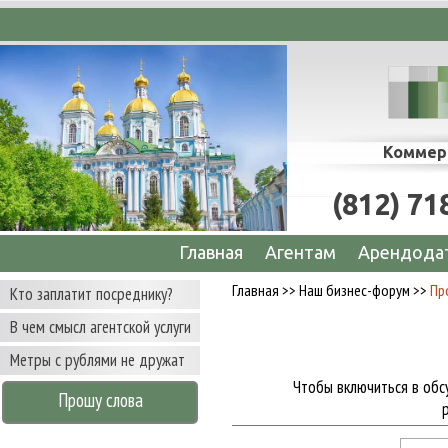
 сопровождение сделок по аренде офисов, 
Коммер
(812) 71
Главная
Агентам
Арендода
Главная
>>
Наш бизнес-форум
>>
Пр
Кто заплатит посреднику?
В чем смысл агентской услуги
Метры с рублями не дружат
Чтобы включиться в обс
Прошу слова