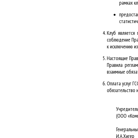
рамках кл
предоста
статистич
Клуб является 
соблюдение Пра
к исключению из
Настоящие Прав
Правила регла
взаимные обяза
Оплата услуг Г
обязательство и
Учредитель
(ООО «Ком
Генеральн
И.А.Хигер