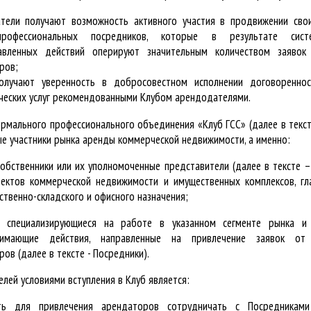
тели получают возможность активного участия в продвижении сво
рофессиональных посредников, которые в результате сист
авленных действий оперируют значительным количеством заяво
ров;
олучают уверенность в добросовестном исполнении договоренно
ческих услуг рекомендованными Клубом арендодателями.
ормального профессионального объединения «Клуб ГСС» (далее в текст
ые участники рынка аренды коммерческой недвижимости, а именно:
собственники или их уполномоченные представители (далее в тексте 
ектов коммерческой недвижимости и имущественных комплексов, гл
твенно-складского и офисного назначения;
, специализирующиеся на работе в указанном сегменте рынка и 
нимающие действия, направленные на привлечение заявок от 
ов (далее в тексте - Посредники).
лей условиями вступления в Клуб является:
сть для привлечения арендаторов сотрудничать с Посредникам