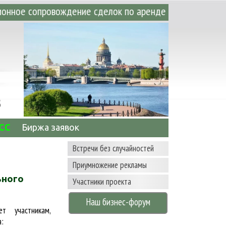
рговых помещений. • Аренда офисных, скла
3
ГСС
Биржа заявок
Встречи без случайностей
Приумножение рекламы
ьного
Участники проекта
Наш бизнес-форум
т участникам,
: