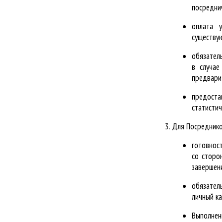
посреднич
оплата 
существу
обязател
в случае
предвари
предоста
статистич
Для Посредников
готовност
со сторо
завершени
обязател
личный к
Выполнен