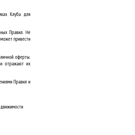
мках Клуба для
нных Правил. Не
 может привести
бличной оферты.
 и отражают их
ениями Правил и
недвижимости