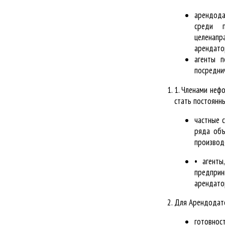
арендода
среди п
целенапр
арендато
агенты п
посредни
1. Членами неф
стать постоянн
частные 
ряда объ
производс
• агенты
предпри
арендатор
Для Арендодате
готовно