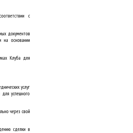
оответствии с
имых документов
и на основании
мках Клуба для
днических услуг
й для успешного
льно через свой
дению сделки в