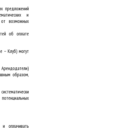
их предложений
ематических и
к от возможных
стей об оплате
е – Клуб) могут
– Арендодатели)
авным образом,
систематически
потенциальных
и и оплачивать