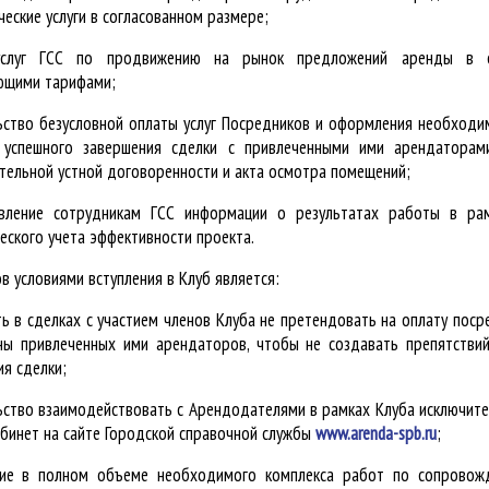
еские услуги в согласованном размере;
услуг ГСС по продвижению на рынок предложений аренды в с
ющими тарифами;
ьство безусловной оплаты услуг Посредников и оформления необход
 успешного завершения сделки с привлеченными ими арендаторам
тельной устной договоренности и акта осмотра помещений;
вление сотрудникам ГСС информации о результатах работы в ра
еского учета эффективности проекта.
 условиями вступления в Клуб является:
ь в сделках с участием членов Клуба не претендовать на оплату посре
ны привлеченных ими арендаторов, чтобы не создавать препятстви
я сделки;
ьство взаимодействовать с Арендодателями в рамках Клуба исключите
абинет на сайте Городской справочной службы
www.arenda-spb.ru
;
ие в полном объеме необходимого комплекса работ по сопровож