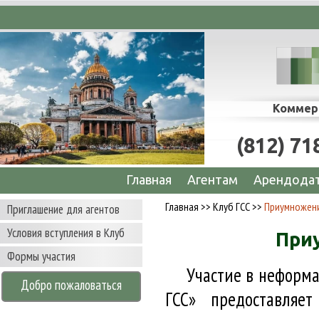
 сопровождение сделок по аренде офисов, 
Коммер
(812) 71
Главная
Агентам
Арендода
Главная
>>
Клуб ГСС
>>
Приумножен
Приглашение для агентов
Условия вступления в Клуб
При
Формы участия
Участие в неформ
Добро пожаловаться
ГСС» предоставляе