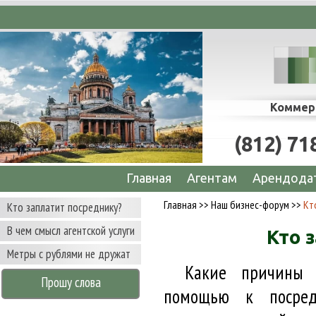
 сопровождение сделок по аренде офисов, 
Коммер
(812) 71
Главная
Агентам
Арендода
Главная
>>
Наш бизнес-форум
>>
Кт
Кто заплатит посреднику?
В чем смысл агентской услуги
Кто 
Метры с рублями не дружат
Какие причины з
Прошу слова
помощью к посред