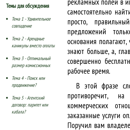
рекламных полей в ин
Темы для обсуждения
самостоятельно най
Тема 1 - Удивительное
просто, правильны
совпадение
предложений толь
Тема 2 - Арендные
основания полагают,
каникулы вместо оплаты
знают больше, а, гл
Тема 3 - Оптимальный
совершенно бесплат
размер комиссионных
рабочее время.
Тема 4 - Поиск или
В этой фразе сл
продвижение?
противоречит, н
Тема 5 - Агентский
коммерческих отно
договор: паритет или
кабала?
заказанные услуги оп
Поручил вам владел