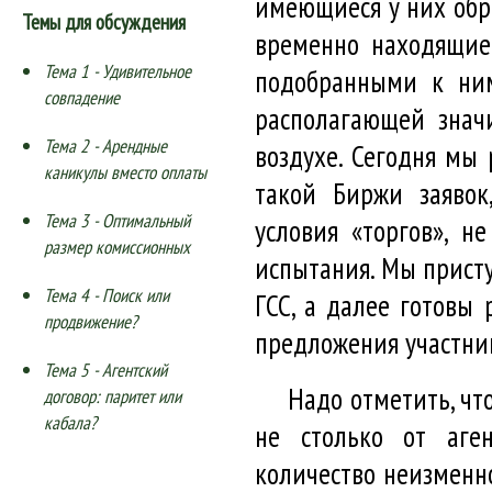
имеющиеся у них обр
Темы для обсуждения
временно находящиес
Тема 1 - Удивительное
подобранными к ним
совпадение
располагающей знач
Тема 2 - Арендные
воздухе. Сегодня мы
каникулы вместо оплаты
такой Биржи заявок
Тема 3 - Оптимальный
условия «торгов», н
размер комиссионных
испытания. Мы прист
Тема 4 - Поиск или
ГСС, а далее готовы
продвижение?
предложения участни
Тема 5 - Агентский
Надо отметить, чт
договор: паритет или
кабала?
не столько от аген
количество неизменно