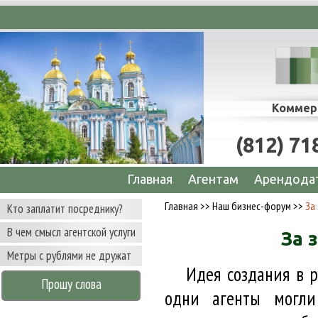
е сопровождение сделок по аренде офисов, 
Коммер
(812) 71
Главная
Агентам
Арендода
Главная
>>
Наш бизнес-форум
>>
За
Кто заплатит посреднику?
В чем смысл агентской услуги
За 
Метры с рублями не дружат
Идея создания в р
Прошу слова
одни агенты могли