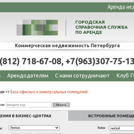
енных и торговых помещений – мы уже нашл
ГОРОДСКАЯ
СПРАВОЧНАЯ СЛУЖБА
ПО АРЕНДЕ
Коммерческая недвижимость Петербурга
(812) 718-67-08, +7(963)307-75-1
м
Арендодателям
C нами сотрудничают
Клуб Г
там
>>
База офисных и универсальных помещений
ния:
НИЯ В БИЗНЕС-ЦЕНТРАХ
ВСТРОЕННЫЕ ПОМЕЩ
Район:
я: