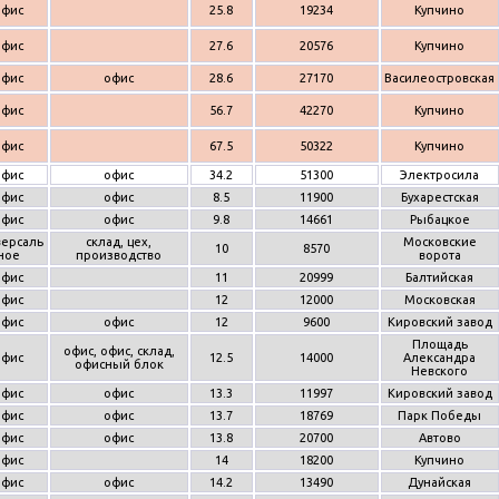
офис
25.8
19234
Купчино
офис
27.6
20576
Купчино
офис
офис
28.6
27170
Василеостровская
офис
56.7
42270
Купчино
офис
67.5
50322
Купчино
офис
офис
34.2
51300
Электросила
офис
офис
8.5
11900
Бухарестская
офис
офис
9.8
14661
Рыбацкое
версаль
склад, цех,
Московские
10
8570
ное
производство
ворота
офис
11
20999
Балтийская
офис
12
12000
Московская
офис
офис
12
9600
Кировский завод
Площадь
офис, офис, склад,
офис
12.5
14000
Александра
офисный блок
Невского
офис
офис
13.3
11997
Кировский завод
офис
офис
13.7
18769
Парк Победы
офис
офис
13.8
20700
Автово
офис
14
18200
Купчино
офис
офис
14.2
13490
Дунайская