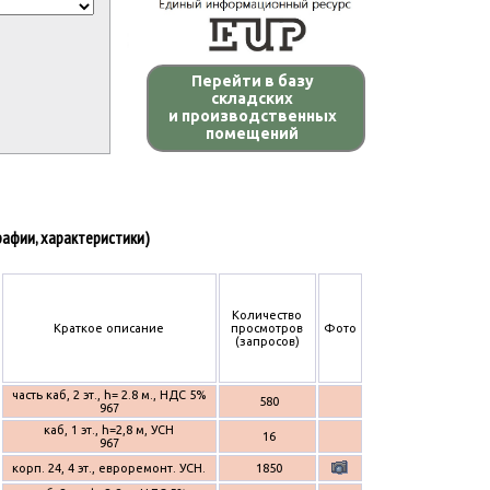
Перейти в базу
складских
и производственных
помещений
афии, характеристики)
Количество
Краткое описание
просмотров
Фото
(запросов)
часть каб, 2 эт., h= 2.8 м., НДС 5%
580
967
каб, 1 эт., h=2,8 м, УСН
16
967
корп. 24, 4 эт., евроремонт. УСН.
1850