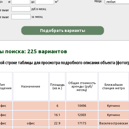
2
Метро:
дь
от
до
м
руб. в месяц
е выше
за месяц
не выше
ы поиска: 225 вариантов
ой строке таблицы для просмотра подробного описания объекта (фотогр
Общая стоимость
Тип
Площадь
Ближайшая
Назначение
аренды (руб/
ещения
(кв.м.)
станция метро
месяц)
офис
6
10496
Купчино
офис
16.1
12003
Купчино
офис
офис
22.9
17175
Василеостровская