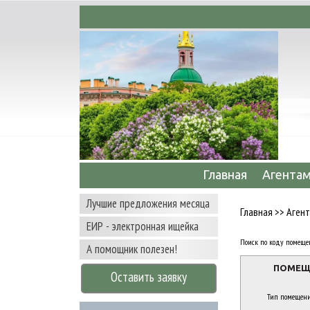
а недорогих офисов, складов, производств
Главная
Агента
Лучшие предложения месяца
Главная
>>
Аген
ЕИР - электронная ищейка
Поиск по коду помеще
А помощник полезен!
ПОМЕЩЕ
Оставить заявку
Тип помещени