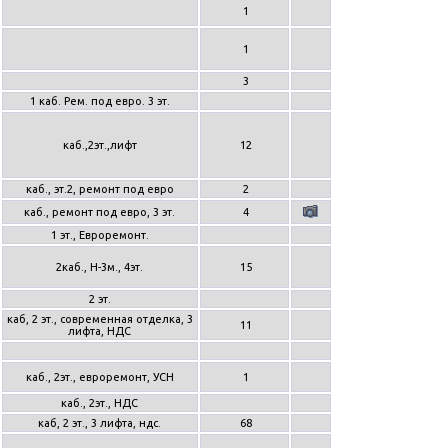
1
1
3
1 каб. Рем. под евро. 3 эт.
каб.,2эт.,лифт
12
каб., эт.2, ремонт под евро
2
каб., ремонт под евро, 3 эт.
4
1 эт., Евроремонт.
2каб., H-3м., 4эт.
15
2 эт.
каб, 2 эт., современная отделка, 3
11
лифта, НДС
каб., 2эт., евроремонт, УСН
1
каб., 2эт., НДС
каб, 2 эт., 3 лифта, ндс.
68