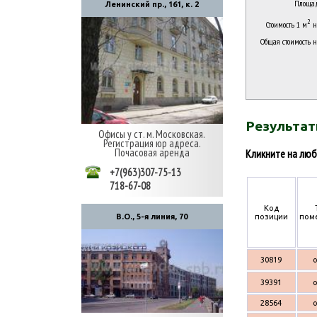
Площа
Ленинский пр., 161, к. 2
2
Стоимость 1 м
н
Общая стоимость 
Результат
Офисы у ст. м. Московская.
Регистрация юр адреса.
Почасовая аренда
Кликните на люб
+7(963)307-75-13
718-67-08
Код
позиции
пом
В.О., 5-я линия, 70
30819
39391
28564