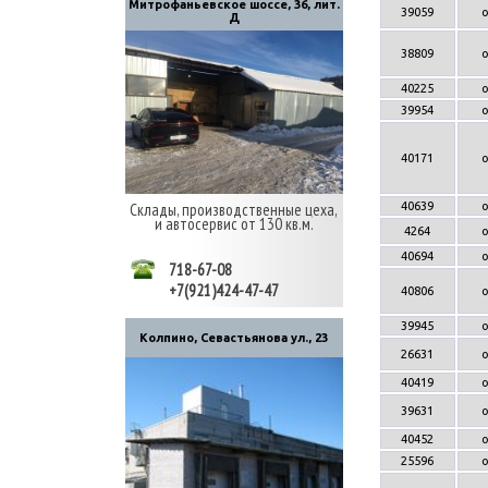
Митрофаньевское шоссе, 36, лит.
39059
Д
38809
40225
39954
40171
40639
Склады, производственные цеха,
и автосервис от 130 кв.м.
4264
40694
718-67-08
+7(921)424-47-47
40806
39945
Колпино, Севастьянова ул., 23
26631
40419
39631
40452
25596