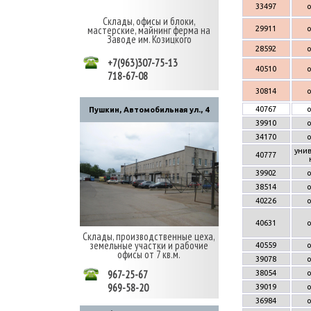
33497
Склады, офисы и блоки,
мастерские, майнинг ферма на
29911
Заводе им. Козицкого
28592
+7(963)307-75-13
40510
718-67-08
30814
40767
Пушкин, Автомобильная ул., 4
39910
34170
уни
40777
39902
38514
40226
40631
Склады, производственные цеха,
земельные участки и рабочие
40559
офисы от 7 кв.м.
39078
967-25-67
38054
969-58-20
39019
36984