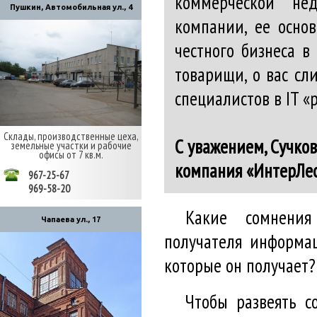
коммерческой не
Пушкин, Автомобильная ул., 4
компании, ее осно
честного бизнеса в
товарищи, о вас с
специалистов в IT «
Склады, производственные цеха,
С уважением, Сучко
земельные участки и рабочие
офисы от 7 кв.м.
компания «ИнтерЛес»
967-25-67
969-58-20
Какие сомнения
Чапаева ул., 17
получателя информа
которые он получает?
Чтобы развеять с