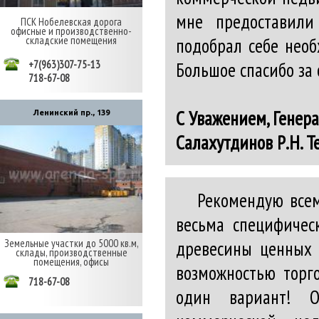
мне предоставили
ПСК Нобелевская дорога
офисные и производственно-
подобрал себе нео
складские помещения
Большое спасибо за
+7(963)307-75-13
718-67-08
С Уважением, Генер
Ленинский пр., 139
Салахутдинов Р.Н. Т
Рекомендую всем
весьма специфичес
древесины ценных и
Земельные участки до 5000 кв.м,
склады, производственные
помещения, офисы
возможностью торг
718-67-08
один вариант! О