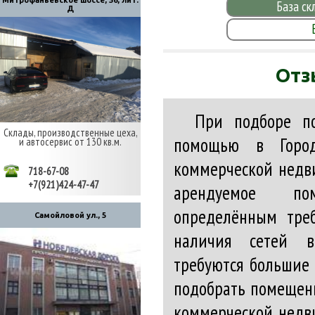
Митрофаньевское шоссе, 36, лит.
База ск
Д
Отз
При подборе п
Склады, производственные цеха,
помощью в Город
и автосервис от 130 кв.м.
коммерческой недви
718-67-08
+7(921)424-47-47
арендуемое по
определённым треб
Самойловой ул., 5
наличия сетей в
требуются большие
подобрать помещени
коммерческой недви