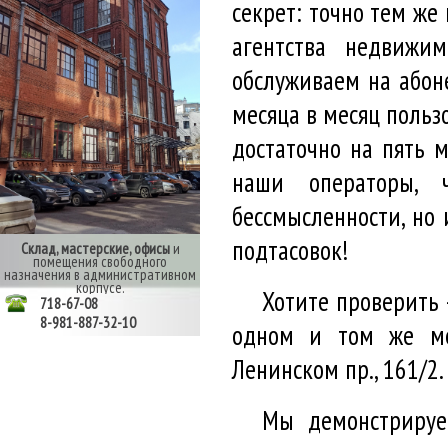
секрет: точно тем ж
агентства недвижи
обслуживаем на абоне
месяца в месяц польз
достаточно на пять 
наши операторы, 
бессмысленности, но
подтасовок!
Склад, мастерские, офисы
и
помещения свободного
назначения в административном
корпусе.
Хотите проверить 
718-67-08
8-981-887-32-10
одном и том же ме
Ленинском пр., 161/2.
Мы демонстрируе