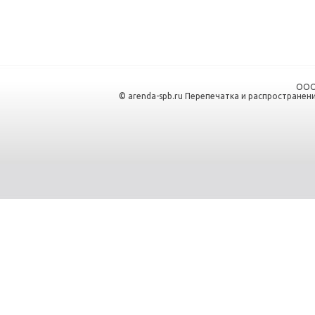
ООО
© arenda-spb.ru Перепечатка и распространен