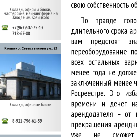
свою собственность 
Склады, офисы и блоки,
мастерские, майнинг ферма на
Заводе им. Козицкого
По правде гово
+7(963)307-75-13
длительного срока ар
718-67-08
вам предстоят з
переоборудование п
Колпино, Севастьянова ул., 23
всех остальных вар
менее года не должен
заключенный менее че
Росреестре. Это из
времени и денег на
Склады, офисные блоки
арендодателя – от 
8-921-796-61-59
прекращения арендны
уже не сможет