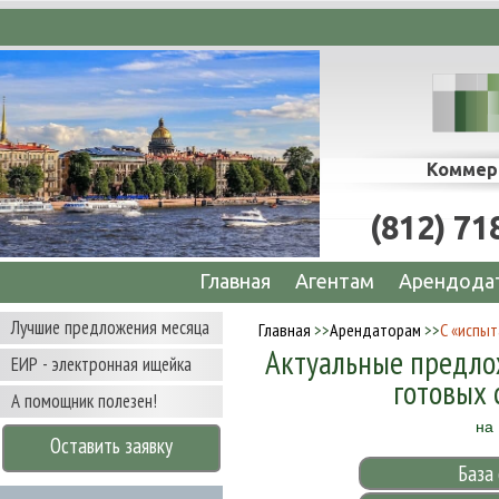
х офисов, складов, производственных и то
Коммер
(812) 71
Главная
Агентам
Арендода
Лучшие предложения месяца
Главная
>>
Арендаторам
>>
С «испыт
Актуальные предло
ЕИР - электронная ищейка
готовых 
А помощник полезен!
на
Оставить заявку
База