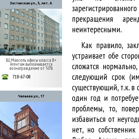
Заставская ул., 3, лит. А
зарегистрированног
прекращения аре
неинтересными.
Как правило, за
устраивает обе стор
БЦ Максель офисы класса В+
сложатся нормально
Агентам выплачивается
вознаграждение от 50%
следующий срок (им
718-67-08
существующий, т.к. в
один год и потребуе
Чапаева ул., 17
проблемы, то, пове
избавиться от неуго
нет, но собственни