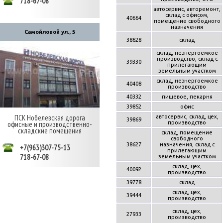
718-67-08
автосервис, авторемонт,
склад с офисом,
40664
помещение свободного
назначения
Самойловой ул., 5
38628
склад
склад, неэнергоемкое
производство, склад с
39330
прилегающим
земельным участком
склад, неэнергоемкое
40408
производство
40332
пищевое, пекарня
39852
офис
ПСК Нобелевская дорога
автосервис, склад, цех,
39869
производство
офисные и производственно-
складские помещения
склад, помещение
свободного
38627
назначения, склад с
+7(963)307-75-13
прилегающим
718-67-08
земельным участком
склад, цех,
40092
производство
39778
склад
склад, цех,
39444
производство
склад, цех,
27933
производство