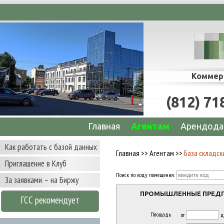
сопровождение сделок по аренде офисов, с
Коммер
(812) 71
Главная
Агентам
Арендода
Как работать с базой данных
Главная
>>
Агентам
>>
База складс
Приглашение в Клуб
Поиск по коду помещения:
За заявками – на Биржу
ПРОМЫШЛЕННЫЕ ПРЕД
ГСС рекомендует
Площадь
от
д