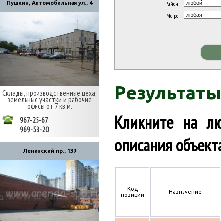
Пушкин, Автомобильная ул., 4
Район:
Метро:
Результаты
Склады, производственные цеха,
земельные участки и рабочие
офисы от 7 кв.м.
Кликните на л
967-25-67
969-58-20
описания объект
Ленинский пр., 139
Код
Назначение
позиции