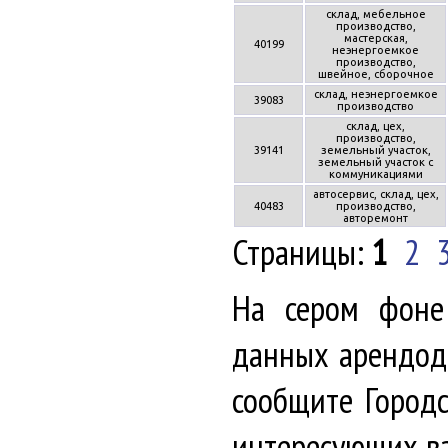
склад, мебельное
производство,
мастерская,
40199
неэнергоемкое
производство,
швейное, сборочное
склад, неэнергоемкое
39083
производство
склад, цех,
производство,
39141
земельный участок,
земельный участок с
коммуникациями
автосервис, склад, цех,
40483
производство,
авторемонт
Страницы:
1
2
На сером фоне
данных арендода
сообщите Городс
интересующих ва