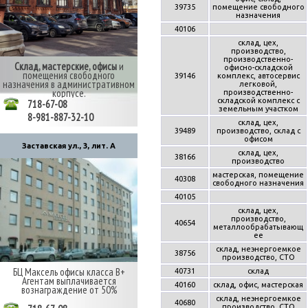
39735
помещение свободного
назначения
40106
склад, цех,
производство,
производственно-
Склад, мастерские, офисы
и
офисно-складской
помещения свободного
39146
комплекс, автосервис
назначения в административном
легковой,
корпусе.
производственно-
складской комплекс с
718-67-08
земельным участком
8-981-887-32-10
склад, цех,
39489
производство, склад с
офисом
Заставская ул., 3, лит. А
склад, цех,
38166
производство
мастерская, помещение
40308
свободного назначения
40105
склад, цех,
производство,
40654
металлообрабатывающ
ее
склад, неэнергоемкое
38756
производство, СТО
БЦ Максель офисы класса В+
40731
склад
Агентам выплачивается
40160
склад, офис, мастерская
вознаграждение от 50%
склад, неэнергоемкое
40680
производство, СТО