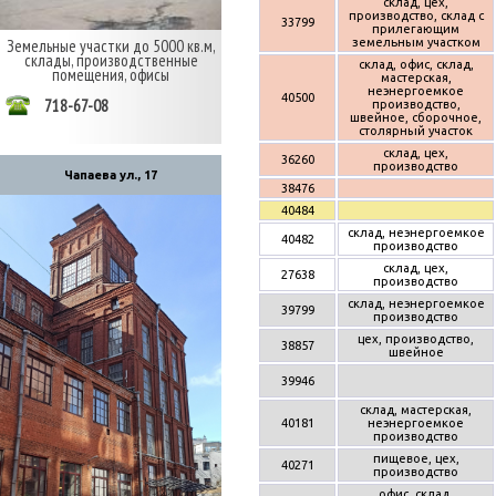
склад, цех,
производство, склад с
33799
прилегающим
земельным участком
Земельные участки до 5000 кв.м,
склады, производственные
склад, офис, склад,
помещения, офисы
мастерская,
неэнергоемкое
40500
718-67-08
производство,
швейное, сборочное,
столярный участок
склад, цех,
36260
производство
Чапаева ул., 17
38476
40484
склад, неэнергоемкое
40482
производство
склад, цех,
27638
производство
склад, неэнергоемкое
39799
производство
цех, производство,
38857
швейное
39946
склад, мастерская,
40181
неэнергоемкое
производство
пищевое, цех,
40271
производство
офис, склад,