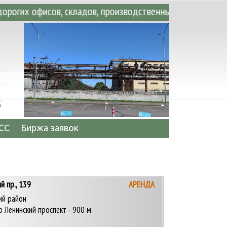
и все, что вы ищете! • Аренда офисных, ск
3
СС
Биржа заявок
й пр., 139
АРЕНДА
ий район
 Ленинский проспект - 900 м.