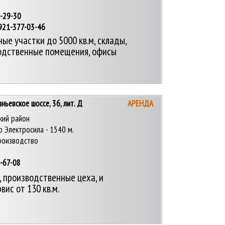
3-29-30
-377-03-46
ые участки до 5000 кв.м, склады,
одственные помещения, офисы
ьевское шоссе, 36, лит. Д
АРЕНДА
кий район
 Электросила - 1540 м.
производство
8-67-08
 производственные цеха, и
вис от 130 кв.м.