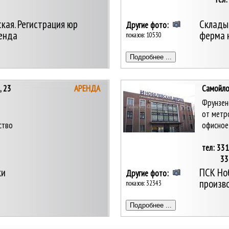
33
ская. Регистрация юр
Склады,
Другие фото:
енда
ферма н
показов: 10530
, 23
АРЕНДА
Самойлов
Фрунзен
от метр
ство
офисное
тел: 33
331-
ки
ПСК Но
Другие фото:
произв
показов: 32343