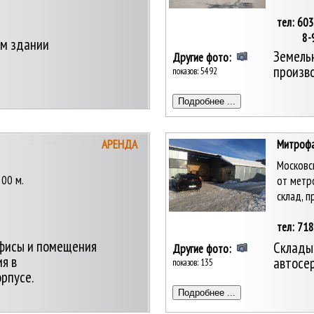
тел: 60
8-921
м здании
Земельн
Другие фото:
произв
показов: 5492
АРЕНДА
Митрофан
Московс
300 м.
от метро
склад, 
тел: 71
офисы и помещения
Склады,
Другие фото:
я в
автосер
показов: 135
рпусе.