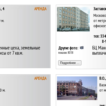
, 4
АРЕНДА
Заставска
Московс
 м.
от метр
офисное
тел: 33
8-981
енные цеха, земельные
БЦ Мак
Другие фото:
сы от 7 кв.м.
выплач
показов: 8038
АРЕНДА
В.О.
Васи
0 м.
от м
тел: