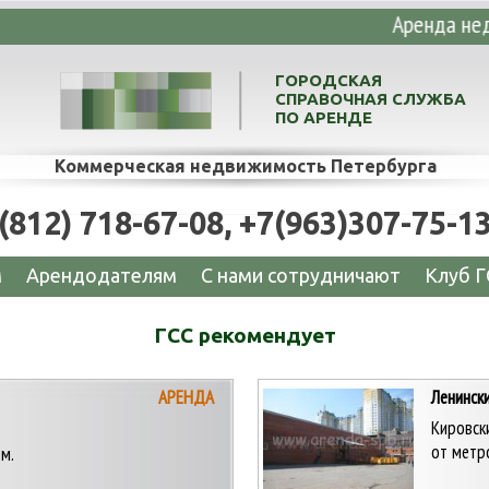
енных и торговых помещений – мы уже нашл
ГОРОДСКАЯ
СПРАВОЧНАЯ СЛУЖБА
ПО АРЕНДЕ
Коммерческая недвижимость Петербурга
(812) 718-67-08, +7(963)307-75-1
м
Арендодателям
C нами сотрудничают
Клуб Г
ГСС рекомендует
АРЕНДА
Ленински
Кировск
от метро
м.