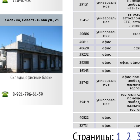
718-67-08
помещ
универсаль
39151
свобод
ное
назнач
автосе
универсаль
автосалон
35457
Колпино, Севастьянова ул., 23
ное
СТО, авт
легко
универсаль
40686
скл
ное
40811
офис
40620
офис
офи
39232
офис
39388
офис
офис, офис
16343
офис
Склады, офисные блоки
офис, по
универсаль
свобод
38743
ное
назнач
торго
8-921-796-61-59
торговля с
помещ
универсаль
39419
свобод
ное
назнач
торго
40822
офис
32731
офис
офи
Страницы:
1
2