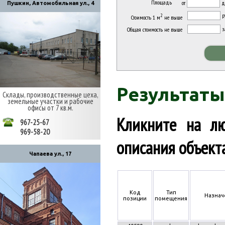
Площадь
от
д
Пушкин, Автомобильная ул., 4
ру
2
Стоимость 1 м
не выше
з
Общая стоимость не выше
Результаты
Склады, производственные цеха,
земельные участки и рабочие
офисы от 7 кв.м.
Кликните на л
967-25-67
969-58-20
описания объект
Чапаева ул., 17
Код
Тип
Назнач
позиции
помещения