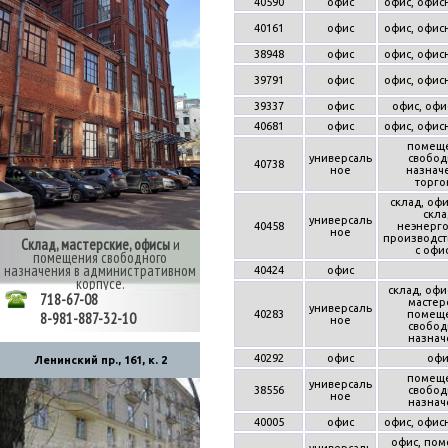
40590
офис
офис, офис
40161
офис
офис, офис
38948
офис
офис, офис
39791
офис
офис, офис
39337
офис
офис, офи
40681
офис
офис, офис
помещ
универсаль
свобод
40738
ное
назнач
торго
склад, офи
скла
универсаль
40458
неэнерг
ное
производст
Склад, мастерские, офисы
и
с офи
помещения свободного
назначения в административном
40424
офис
корпусе.
склад, офи
718-67-08
мастер
универсаль
40283
помещ
8-981-887-32-10
ное
свобод
назнач
40292
офис
офи
Ленинский пр., 161, к. 2
помещ
универсаль
38556
свобод
ное
назнач
40005
офис
офис, офис
офис, по
универсаль