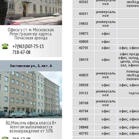
40363
свобод
ное
назнач
универсаль
40431
ное
универсаль
39853
ное
Офисы у ст. м. Московская.
Регистрация юр адреса.
39875
офис
Почасовая аренда
40809
офис
+7(963)307-75-13
40793
офис
офис, офис
718-67-08
офис прода
офис, склад
38419
офис
центр, сп
зал, офис
Заставская ул., 3, лит. А
помещ
универсаль
40829
свобод
ное
назнач
38938
офис
офис, офис
универсаль
39133
торго
ное
универсаль
38768
ное
40794
офис
офис, офис
40485
офис
офис, офис
БЦ Максель офисы класса В+
Агентам выплачивается
38848
офис
офис, офис
вознаграждение от 50%
40795
офис
офис, офис