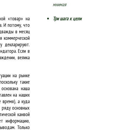
мнимая
вой «товар» на
Три шага к цели
. И потому, что
 дважды в месяц
ся коммерческой
гу декларируют.
ндатора. Если в
ждении, велика
уации на рынке
поскольку такие
 основана наша
тавлен на наших
 время), а куда
о ряду основных
тической канвой
ет информацию,
выводам. Только