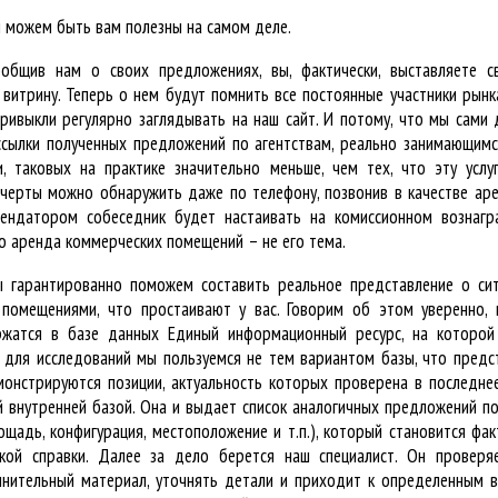
 можем быть вам полезны на самом деле.
ообщив нам о своих предложениях, вы, фактически, выставляете с
витрину. Теперь о нем будут помнить все постоянные участники рынка
привыкли регулярно заглядывать на наш сайт. И потому, что мы сами
сылки полученных предложений по агентствам, реально занимающим
и, таковых на практике значительно меньше, чем тех, что эту услу
черты можно обнаружить даже по телефону, позвонив в качестве аре
ендатором собеседник будет настаивать на комиссионном вознагра
о аренда коммерческих помещений – не его тема.
ы гарантированно поможем составить реальное представление о сит
помещениями, что простаивают у вас. Говорим об этом уверенно, 
ржатся в базе данных Единый информационный ресурс, на которой
, для исследований мы пользуемся не тем вариантом базы, что предс
монстрируются позиции, актуальность которых проверена в последнее
 внутренней базой. Она и выдает список аналогичных предложений п
ощадь, конфигурация, местоположение и т.п.), который становится фак
ской справки. Далее за дело берется наш специалист. Он проверя
нительный материал, уточнять детали и приходит к определенным 