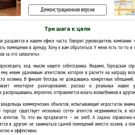
Демонстрационная версия
Три шага к цели
ки раздаются в нашем офисе часто. Говорит руководитель компании: 
ать помещения в аренду. Хочу к вам обратиться. У меня есть то-то и 
ов за это заплатить».
проследить ход мысли нашего собеседника. Видимо, Городская спр
 ему неким удачливым агентством, которое в расчете на награду воз
то хозяина. В финале беседы, не дождавшись конкретных обещаний,
ывает некоторое разочарование, рассказ о реальных наших ус
, распрощавшись, вероятно, отправляется искать волшебников в другом
 владельцы коммерческих объектов, испытывающие недостаток внима
 городе существует несколько сотен агентств недвижимости, в ко
ч агентов. То, что вы предлагаете – их хлеб. А задача справочно
ется в другом: не заниматься сдачей помещений вместо хозяев, а по
мотно и эффективно.