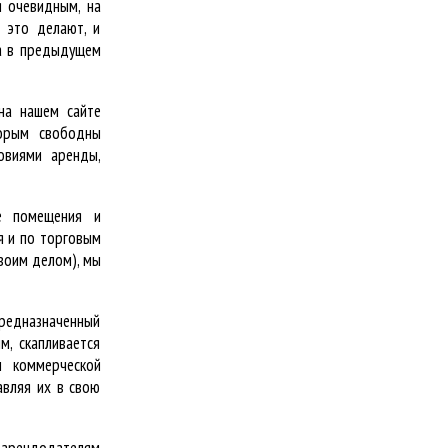
я очевидным, на
и это делают, и
ла в предыдущем
на нашем сайте
торым свободны
овиями аренды,
ие помещения и
я и по торговым
воим делом), мы
предназначенный
м, скапливается
м коммерческой
авляя их в свою
 арендодателям