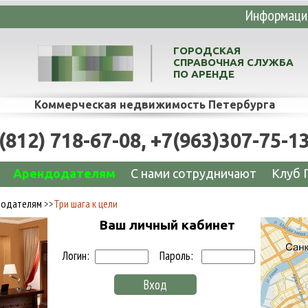
 офисов, складов, производственных и тор
ГОРОДСКАЯ
СПРАВОЧНАЯ СЛУЖБА
ПО АРЕНДЕ
Коммерческая недвижимость Петербурга
(812) 718-67-08, +7(963)307-75-1
Арендодателям
C нами сотрудничают
Клуб 
додателям
>>
Три шага к цели
Ваш личный кабинет
Логин:
Пароль:
Вход