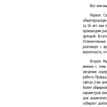
Вот чем мы
Первое. С
общегородскую 
за 16 лет они 
производим рас
арендой. Кстат
Отличительные 
разговоре с ар
вероятность, чт
Второе. М
именно с теми 
сведения соде
работа. Правда
сайтах (там де
более обширной
параметров (пл
для аналитиче
собирает допол