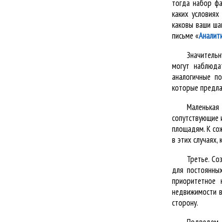
тогда набор фа
каких условиях
каковы ваши ша
письме «
Аналит
Значитель
могут наблюда
аналогичные п
которые предла
Маленькая
сопутствующие 
площадям. К сож
в этих случаях,
Третье. Со
для постоянных
приоритетное 
недвижимости в
сторону.
Подведем 