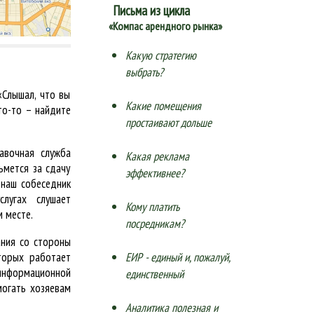
Письма из цикла
«Компас арендного рынка»
Какую стратегию
выбрать?
«Слышал, что вы
Какие помещения
то-то – найдите
простаивают дольше
авочная служба
Какая реклама
ьмется за сдачу
эффективнее?
 наш собеседник
лугах слушает
Кому платить
 месте.
посредникам?
ния со стороны
торых работает
ЕИР - единый и, пожалуй,
-информационной
единственный
могать хозяевам
Аналитика полезная и