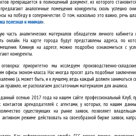
ктов превращается в полноценный документ, из которого становитс
 предлагают аналогичные помещения конкуренты, сколь успешно он
нсы на победу в соперничестве. О том, насколько это важно, речь ш
ика полезная и мнимая
».
ную часть аналитических материалов обладатели личного кабинета 
ть онлайн. На карте города будут представлены адреса, по ко
омещения. Кликнув на адресе, можно подробно ознакомиться с усл
гают конкуренты.
 оговорка: приоритетно мы исследуем производственно-складск
им офисы эконом-класса. Нас иногда просят дать подобные заключени
алению (а, может быть, и к лучшему, ведь каждый должен заниматься с
 как правило, не располагаем достаточным материалом для анализа.
зданный осенью 2017 года на нашем сайте профессиональный Клуб, 
 контактов арендодателей с агентами, у которых, по нашим данны
количество существующих на рынке заявок, позволяет владельца
 активном режиме действовать на своеобразной бирже заявок, напр
итоги. Как информационная служба, ГСС может помочь питерским